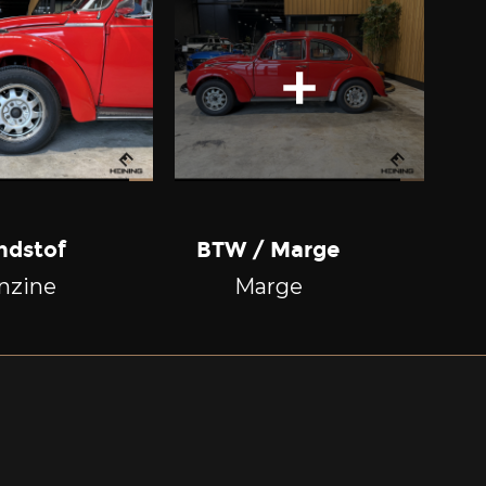
ndstof
BTW / Marge
nzine
Marge