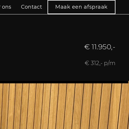
 ons
Contact
Maak een afspraak
€ 11.950,-
€ 312,- p/m