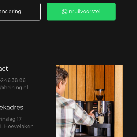
anciering
Inruilvoorstel
act
-246 38 86
@heining.nl
ekadres
inslag 17
AL Hoevelaken