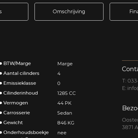
s
Omschrijving
Fin
Marge
BTW/Marge
Cont
4
Aantal cilinders
T:
033
0
Emissieklasse
E:
info
1285 CC
Cilinderinhoud
44 PK
Vermogen
Bezo
Sedan
Carrosserie
Ooster
846 KG
Gewicht
3871 
nee
Onderhoudsboekje